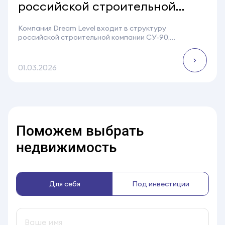
российской строительной
компании СУ-90
Компания Dream Level входит в структуру
российской строительной компании СУ-90,
основанной Утагановым Жамшедом Чориевичем.
СУ-90 уже более 15 лет реализует крупные
строительные проекты в Моск...
01.03.2026
Поможем выбрать
недвижимость
Для себя
Под инвестиции