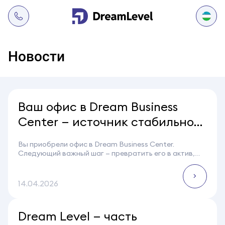
Новости
Ваш офис в Dream Business
Center — источник стабильного
дохода
Вы приобрели офис в Dream Business Center.
Следующий важный шаг — превратить его в актив,
приносящий стабильный доход.
С этой целью мы сотрудничаем с
Global Property
Group
—...
14.04.2026
Dream Level — часть