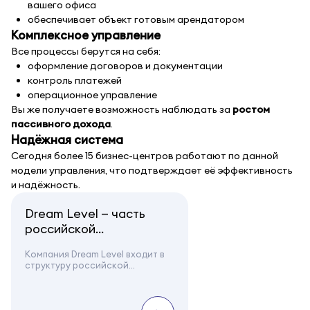
вашего офиса
обеспечивает объект готовым арендатором
Комплексное управление
Все процессы берутся на себя:
оформление договоров и документации
контроль платежей
операционное управление
Вы же получаете возможность наблюдать за
ростом
пассивного дохода
.
Надёжная система
Сегодня более 15 бизнес-центров работают по данной
модели управления, что подтверждает её эффективность
и надёжность.
Dream Level — часть
российской
строительной
Компания Dream Level входит в
компании СУ-90
структуру российской
строительной компании СУ-90,
СУ-90 уже более 15 лет
основанной Утагановым
реализует крупные
Жамшедом Чориевичем.
строительные проекты в Моск...