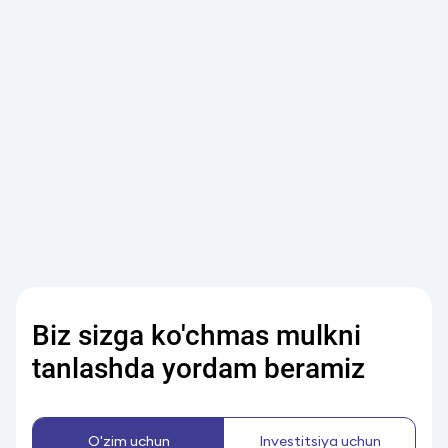
Biz sizga ko'chmas mulkni
tanlashda yordam beramiz
O'zim uchun
Investitsiya uchun