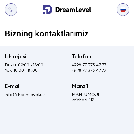
Bizning kontaktlarimiz
Ish rejasi
Telefon
Du-Ju: 09:00 - 18:00
+998 77 373 47 77
Yak: 10:00 - 19:00
+998 77 373 47 77
Е-mail
Manzil
info@dreamlevel.uz
MAHTUMQULI
ko'chasi, 112