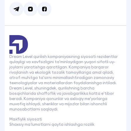
Dream Level qurilish kompaniyasining siyosati rezidentlar
qulayligi va xavfsizligini ta'minlaydigan yuqori sifatli uy-
joylarni yaratishga qaratilgan. Kompaniya barqaror
rivojlanish va ekologik tozalik tamoyillariga amal qiladi,
atrof-muhitga ta'sirni minimallashtiradigan zamonaviy
texnologiyalar va materiallardan foydalanishga intiladi.
Dream Level, shuningdek, qurilishning barcha
bosqichlarida shaffoflik va javobgarlikka katta e'tibor
beradi. Kompaniya qonunlar va axloqiy me'yorlarga
muvofiq ishlaydi, sheriklar va mijozlar bilan ishonchli
munosabatlarni saqlaydi.
Maxfiylik siyosati
Shaxsiy ma’lumotlarni qayta ishlashga rozilik