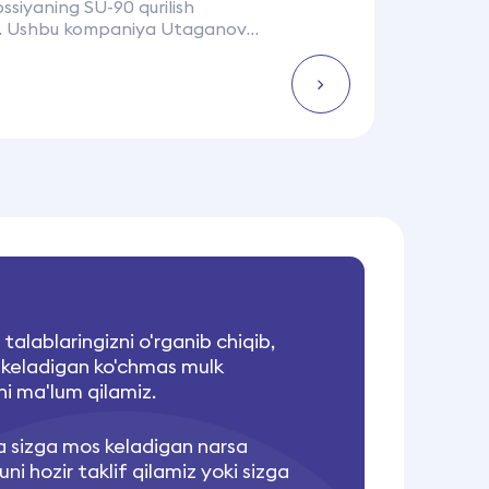
siyaning SU-90 qurilish
di. Ushbu kompaniya Utaganov
dan asos solingan.
davomida Mosk...
 talablaringizni o'rganib chiqib,
 keladigan ko'chmas mulk
i ma'lum qilamiz.
a sizga mos keladigan narsa
 uni hozir taklif qilamiz yoki sizga