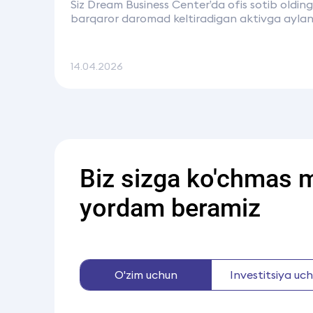
Siz Dream Business Center’da ofis sotib oldingi
barqaror daromad keltiradigan aktivga aylant
Shu maqsadda biz
Global Property Group
bila
14.04.2026
Biz sizga ko'chmas 
yordam beramiz
O'zim uchun
Investitsiya uc