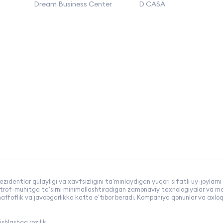
Dream Business Center
D CASA
zidentlar qulayligi va xavfsizligini ta'minlaydigan yuqori sifatli uy-joylarn
 atrof-muhitga ta'sirni minimallashtiradigan zamonaviy texnologiyalar va ma
haffoflik va javobgarlikka katta e'tibor beradi. Kompaniya qonunlar va axloqi
shlashga rozilik