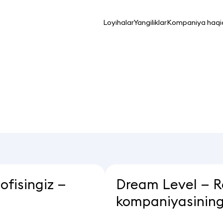
Loyihalar
Yangiliklar
Kompaniya haqi
fisingiz —
Dream Level — Ro
kompaniyasining 