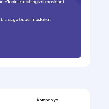
ha e'lonini kutishingizni maslahat
 biz sizga bepul maslahat
Kompaniya