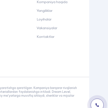
Kompaniya haqida
Yangiliklar
Loyihalar
Vakansiyalar
Kontaktlar
i yaratishga qaratilgan. Kompaniya barqaror rivojlanish
teriallardan foydalanishga intiladi. Dream Level,
y me'yorlarga muvofiq ishlaydi, sheriklar va mijozlar