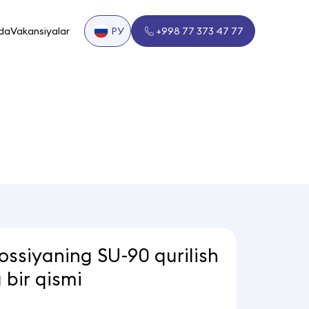
da
Vakansiyalar
РУ
+998 77 373 47 77
ssiyaning SU-90 qurilish
bir qismi