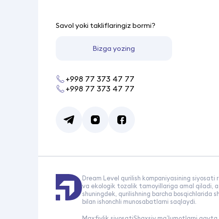
Savol yoki takliflaringiz bormi?
Bizga yozing
+998 77 373 47 77
+998 77 373 47 77
Dream Level qurilish kompaniyasining siyosati re
va ekologik tozalik tamoyillariga amal qiladi,
shuningdek, qurilishning barcha bosqichlarida s
bilan ishonchli munosabatlarni saqlaydi.
Maxfiylik siyosati
Shaxsiy ma’lumotlarni qayta i