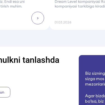
z. Endi esa uni
Dream Level kompaniyasi Ros
irish muhim.
kompaniyasi tarkibiga kira
n hamkorlik...
Jamshid Choriyevich tomoni
SU-90 15 yildan ortiq vaqt 
01.03.2026
mulkni tanlashda
Biz sizning
sizga mos
mezonlarin
hun
Agar bizd
bo'lsa, biz