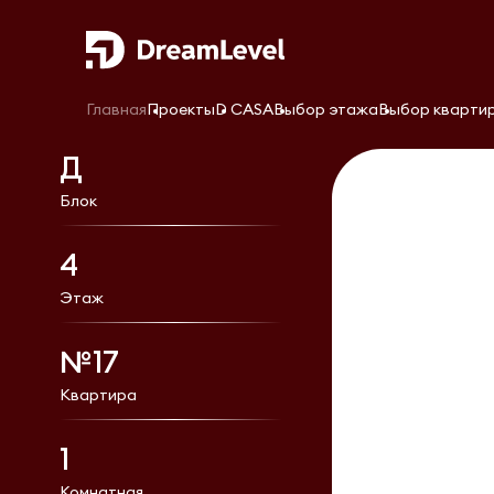
Главная
Проекты
D CASA
Выбор этажа
Выбор кварти
Д
Блок
4
Этаж
№17
Квартира
1
Комнатная