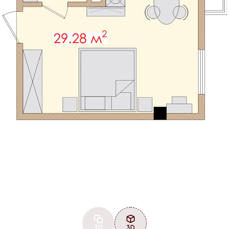
2D
3D