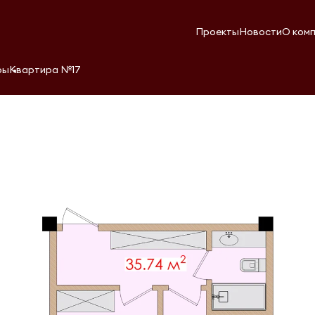
Проекты
Новости
О ком
ры
Квартира №17