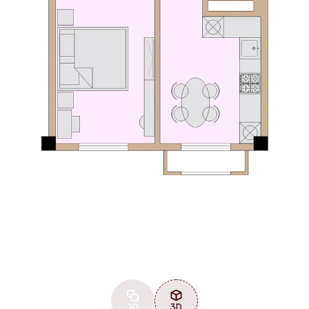
2D
3D