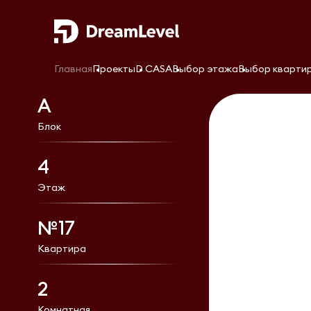
Главная
Проекты
D CASA
Выбор этажа
Выбор кварти
А
Блок
4
Этаж
№17
Квартира
2
Комнатная