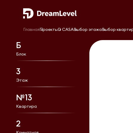
Главная
Проекты
D CASA
Выбор этажа
Выбор кварти
Б
Блок
3
Этаж
№13
Квартира
2
Комнатная