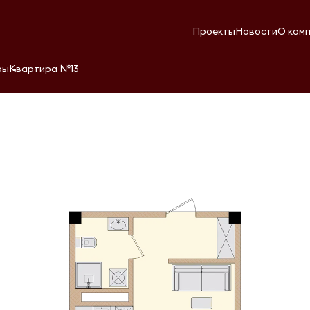
Проекты
Новости
О ком
ры
Квартира №13