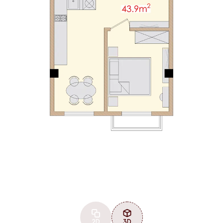
2D
3D