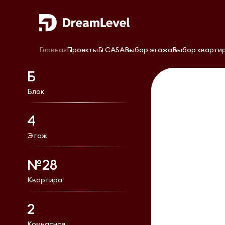
Главная
Проекты
D CASA
Выбор этажа
Выбор кварти
Б
Блок
4
Этаж
№28
Квартира
2
Комнатная