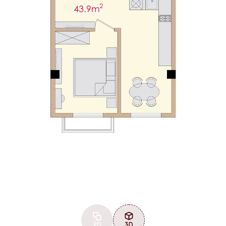
2D
3D