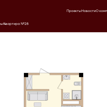
Проекты
Новости
О ком
ры
Квартира №28