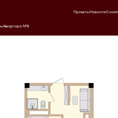
Проекты
Новости
О ком
ры
Квартира №8