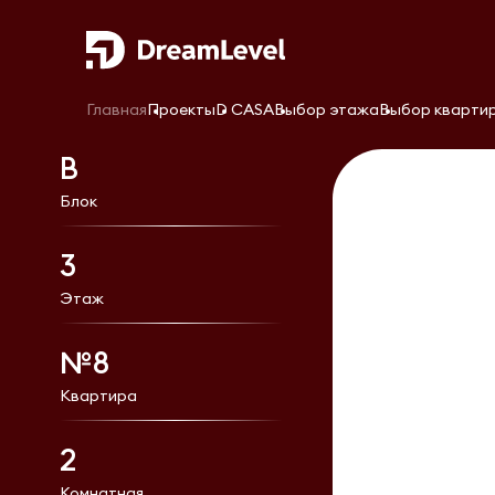
Главная
Проекты
D CASA
Выбор этажа
Выбор кварти
В
Блок
3
Этаж
№8
Квартира
2
Комнатная