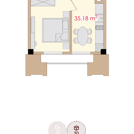
2D
3D