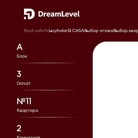
Bosh sahifa
Loyihalar
D CASA
Выбор этажа
Выбор ква
А
Блок
3
Qavat
№11
Квартира
2
Комнатная