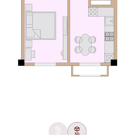
2D
3D