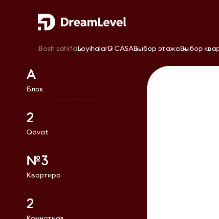
Bosh sahifa
Loyihalar
D CASA
Выбор этажа
Выбор ква
А
Блок
2
Qavat
№3
Квартира
2
Комнатная