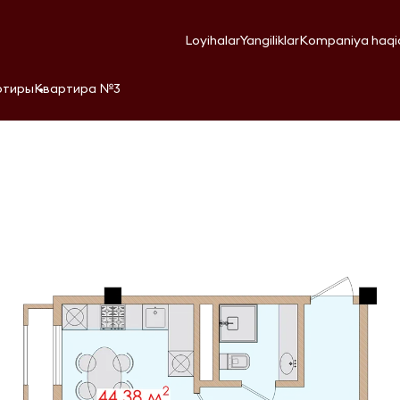
Loyihalar
Yangiliklar
Kompaniya haqi
ртиры
Квартира №3