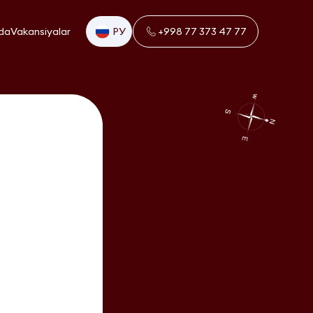
da
Vakansiyalar
РУ
+998 77 373 47 77