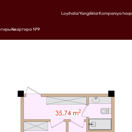
Loyihalar
Yangiliklar
Kompaniya haqi
ртиры
Квартира №9