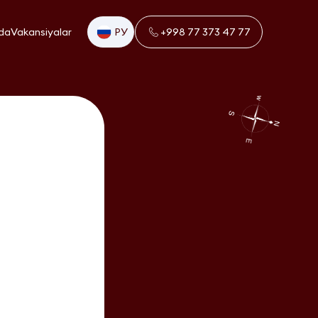
da
Vakansiyalar
РУ
+998 77 373 47 77