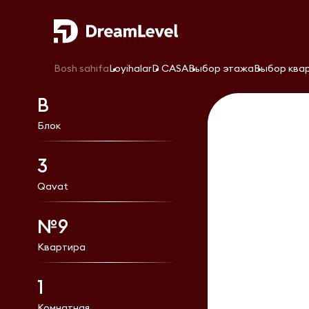
Bosh sahifa
Loyihalar
D CASA
Выбор этажа
Выбор ква
В
Блок
3
Qavat
№9
Квартира
1
Комнатная