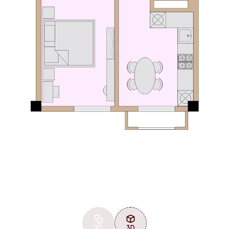
2D
3D