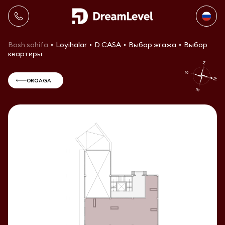
Bosh sahifa
Loyihalar
D CASA
Выбор этажа
Выбор
квартиры
ORQAGA