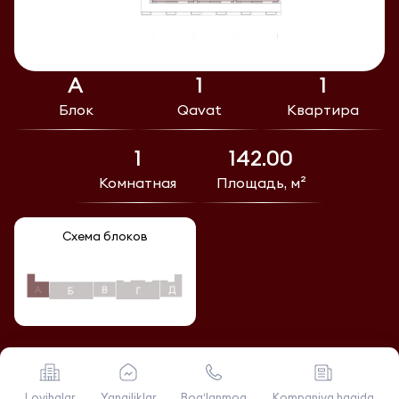
А
1
1
Блок
Qavat
Квартира
1
142.00
Комнатная
Площадь, м²
Схема блоков
Loyihalar
Yangiliklar
Bog‘lanmoq
Kompaniya haqida