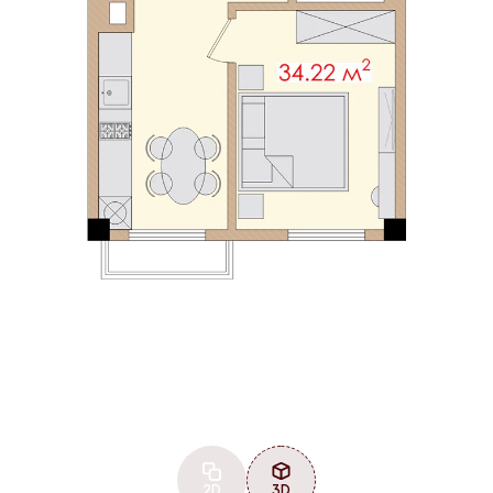
2D
3D