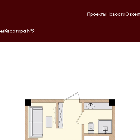
Проекты
Новости
О ком
ры
Квартира №9