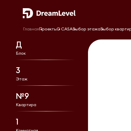
Главная
Проекты
D CASA
Выбор этажа
Выбор кварти
Д
Блок
3
Этаж
№9
Квартира
1
Комнатная