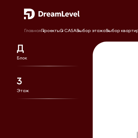
Главная
Проекты
D CASA
Выбор этажа
Выбор кварти
Д
Блок
3
Этаж