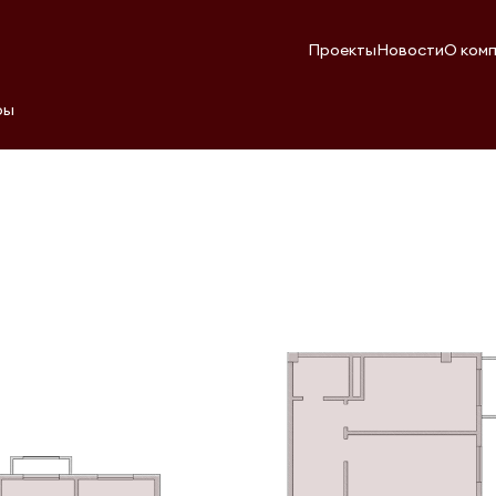
Проекты
Новости
О ком
ры