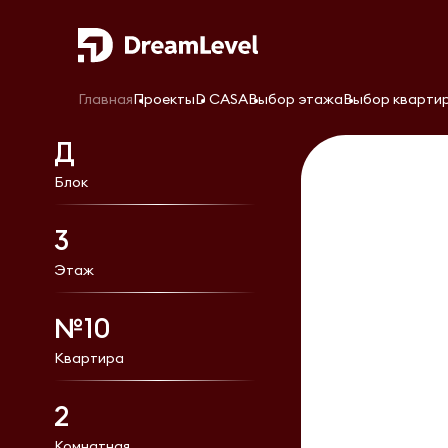
Главная
Проекты
D CASA
Выбор этажа
Выбор кварти
Д
Блок
3
Этаж
№10
Квартира
2
Комнатная