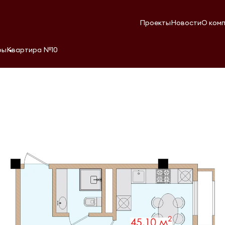
Проекты
Новости
О ком
ры
Квартира №10