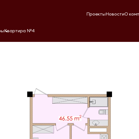
Проекты
Новости
О ком
ры
Квартира №4