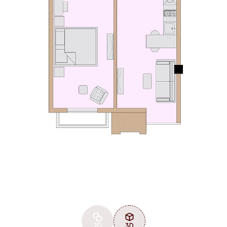
2D
3D