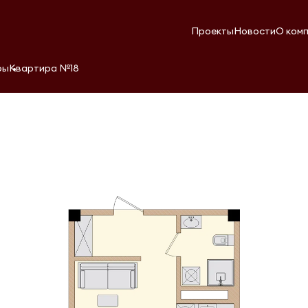
Проекты
Новости
О ком
ры
Квартира №18