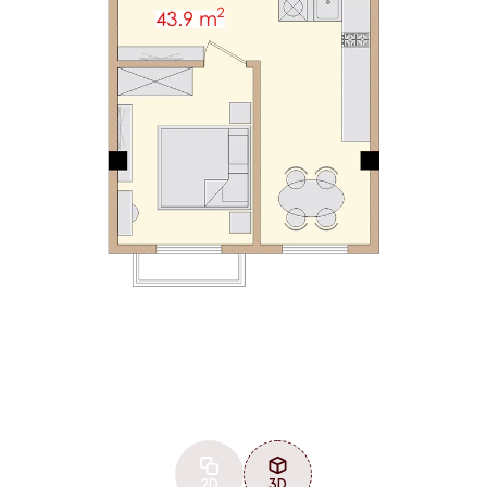
2D
3D