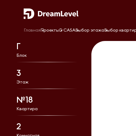
Главная
Проекты
D CASA
Выбор этажа
Выбор кварти
Г
Блок
3
Этаж
№18
Квартира
2
Комнатная