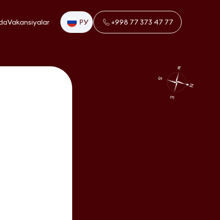
da
Vakansiyalar
РУ
+998 77 373 47 77