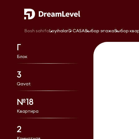
Bosh sahifa
Loyihalar
D CASA
Выбор этажа
Выбор ква
Г
Блок
3
Qavat
№18
Квартира
2
Комнатная