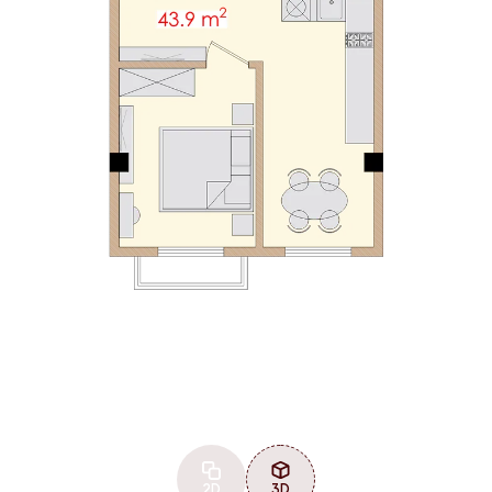
2D
3D