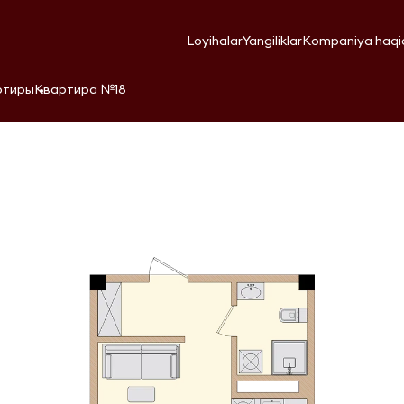
Loyihalar
Yangiliklar
Kompaniya haqi
ртиры
Квартира №18