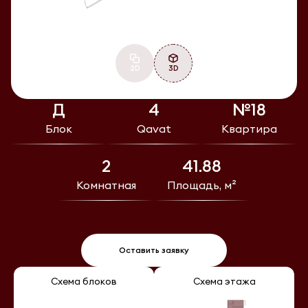
2D
3D
Д
4
№18
Блок
Qavat
Квартира
2
41.88
Комнатная
Площадь, м²
Оставить заявку
Схема блоков
Схема этажа