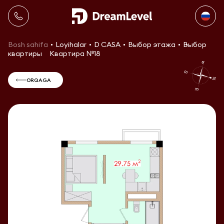
Bosh sahifa
Loyihalar
D CASA
Выбор этажа
Выбор
квартиры
Квартира №18
ORQAGA