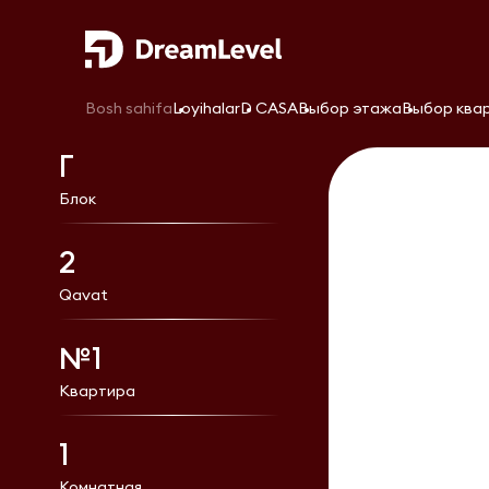
Bosh sahifa
Loyihalar
D CASA
Выбор этажа
Выбор ква
Г
Блок
2
Qavat
№1
Квартира
1
Комнатная