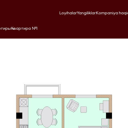
Loyihalar
Yangiliklar
Kompaniya haqi
ртиры
Квартира №1