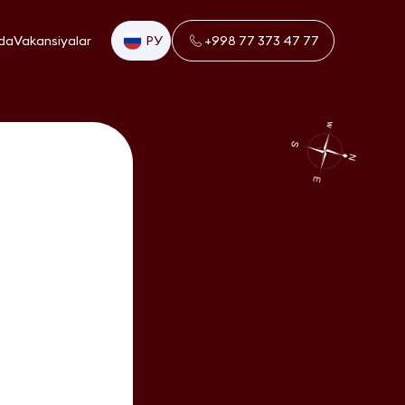
da
Vakansiyalar
РУ
+998 77 373 47 77