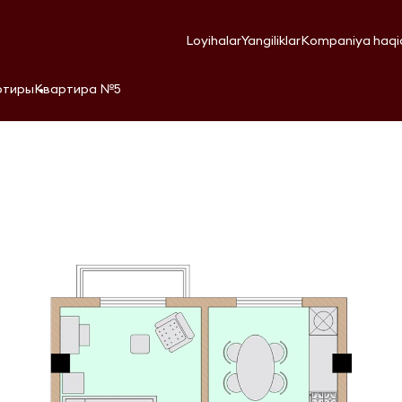
Loyihalar
Yangiliklar
Kompaniya haqi
ртиры
Квартира №5