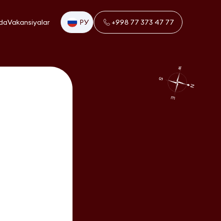
da
Vakansiyalar
РУ
+998 77 373 47 77