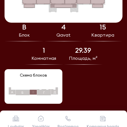
В
4
15
Блок
Qavat
Квартира
1
29.39
Комнатная
Площадь, м²
Схема блоков
Loyihalar
Yangiliklar
Bog‘lanmoq
Kompaniya haqida