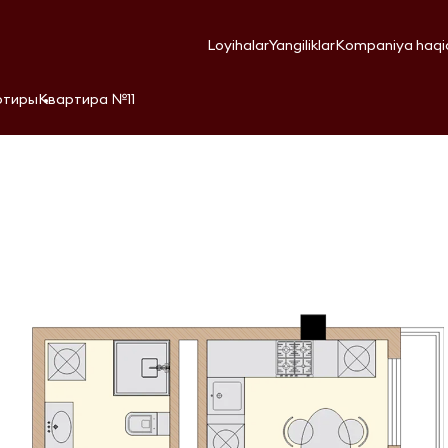
Loyihalar
Yangiliklar
Kompaniya haqi
ртиры
Квартира №11