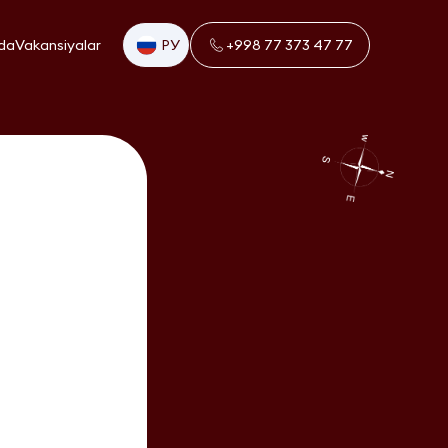
da
Vakansiyalar
РУ
+998 77 373 47 77