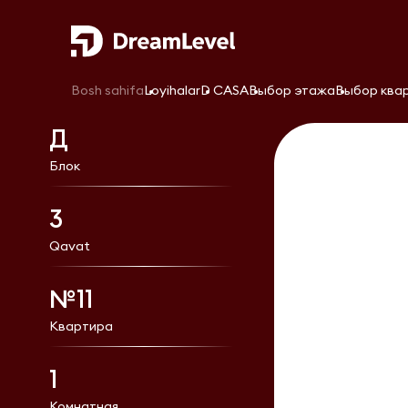
Bosh sahifa
Loyihalar
D CASA
Выбор этажа
Выбор ква
Д
Блок
3
Qavat
№11
Квартира
1
Комнатная