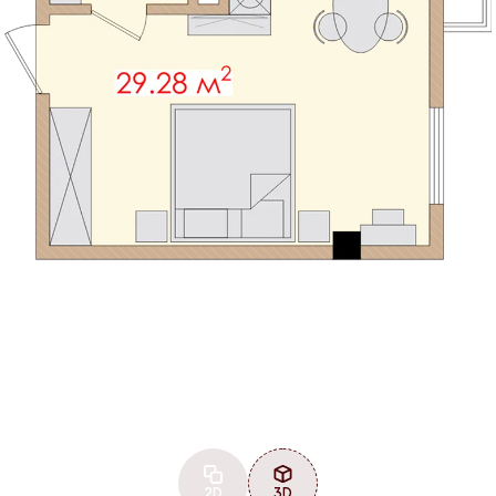
2D
3D