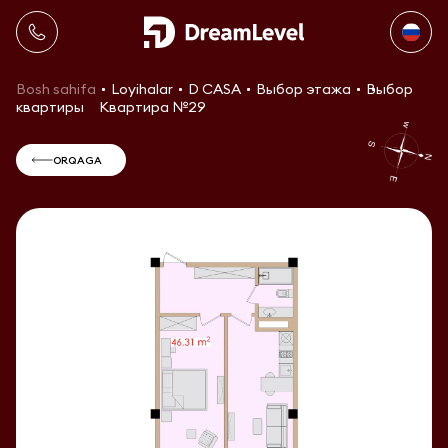
Bosh sahifa
Loyihalar
D CASA
Выбор этажа
Выбор
квартиры
Квартира №29
ORQAGA