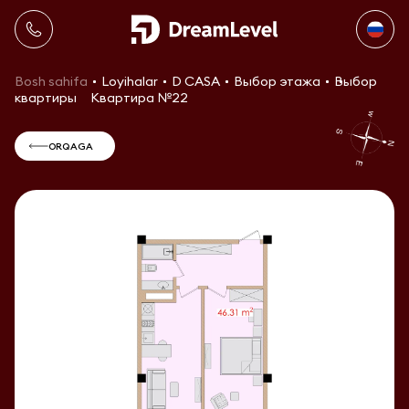
Bosh sahifa
Loyihalar
D CASA
Выбор этажа
Выбор
квартиры
Квартира №22
ORQAGA