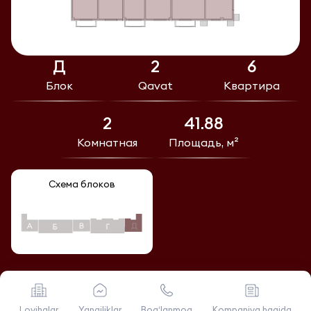
Д
2
6
Блок
Qavat
Квартира
2
41.88
Комнатная
Площадь, м²
Схема блоков
Loyihalar
Yangiliklar
Bog‘lanmoq
Kompaniya haqida