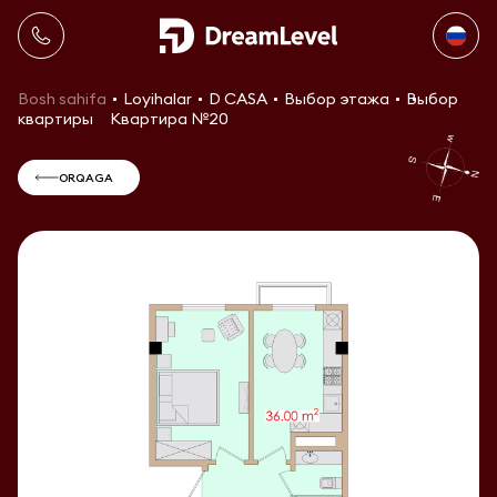
Bosh sahifa
Loyihalar
D CASA
Выбор этажа
Выбор
квартиры
Квартира №20
ORQAGA